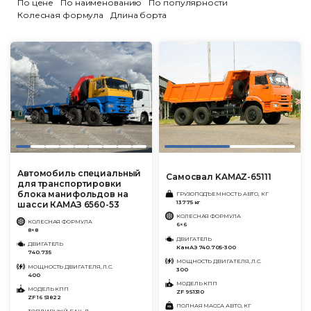
По цене
По наименованию
По популярности
Колесная формула
Длина борта
Автомобиль специальный
Самосвал KAMAZ-65111
для транспортировки
блока манифольдов на
ГРУЗОПОДЪЕМНОСТЬ АВТО, КГ
13775 кг
шасси КАМАЗ 6560-53
КОЛЕСНАЯ ФОРМУЛА
КОЛЕСНАЯ ФОРМУЛА
6×6
8×8
ДВИГАТЕЛЬ
ДВИГАТЕЛЬ
КамАЗ 740.705-300
740.735
МОЩНОСТЬ ДВИГАТЕЛЯ, Л.С.
МОЩНОСТЬ ДВИГАТЕЛЯ, Л.С.
300
400
МОДЕЛЬ КПП
МОДЕЛЬ КПП
ZF 9S1310
ZF 16 S1822
ПОЛНАЯ МАССА АВТО, КГ