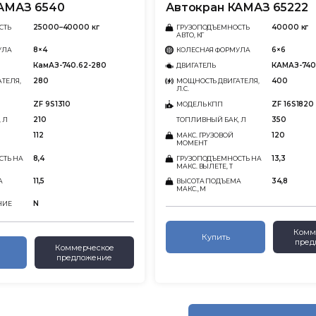
АМАЗ 6540
Автокран КАМАЗ 65222
25000–40000 кг
40000 кг
СТЬ
ГРУЗОПОДЪЕМНОСТЬ
АВТО, КГ
8×4
6×6
УЛА
КОЛЕСНАЯ ФОРМУЛА
КамАЗ-740.62-280
КАМАЗ-740
ДВИГАТЕЛЬ
280
400
ТЕЛЯ,
МОЩНОСТЬ ДВИГАТЕЛЯ,
Л.С.
ZF 9S1310
ZF 16S1820
МОДЕЛЬ КПП
210
350
 Л
ТОПЛИВНЫЙ БАК, Л
112
120
МАКС. ГРУЗОВОЙ
МОМЕНТ
8,4
13,3
СТЬ НА
ГРУЗОПОДЪЕМНОСТЬ НА
МАКС. ВЫЛЕТЕ, Т
11,5
34,8
А
ВЫСОТА ПОДЪЕМА
МАКС., М
N
НИЕ
Комм
Купить
пред
Коммерческое
предложение