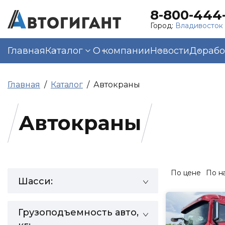
8-800-444-
Город:
Владивосток
Главная
Каталог
О компании
Новости
Дорабо
Главная
Каталог
Автокраны
Автокраны
По цене
По н
Шасси:
Грузоподъемность авто,