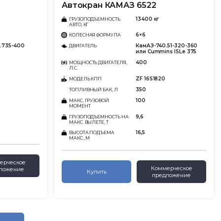
Автокран КАМАЗ 6522
13400 кг
ГРУЗОПОДЪЕМНОСТЬ
АВТО, КГ
6×6
КОЛЕСНАЯ ФОРМУЛА
.735-400
КамАЗ-740.51-320-360
ДВИГАТЕЛЬ
или Cummins ISLe 375
400
МОЩНОСТЬ ДВИГАТЕЛЯ,
Л.С.
ZF 16S1820
МОДЕЛЬ КПП
350
ТОПЛИВНЫЙ БАК, Л
100
МАКС. ГРУЗОВОЙ
МОМЕНТ
9,6
ГРУЗОПОДЪЕМНОСТЬ НА
МАКС. ВЫЛЕТЕ, Т
16,5
ВЫСОТА ПОДЪЕМА
МАКС., М
ерческое
Коммерческое
ложение
Купить
предложение