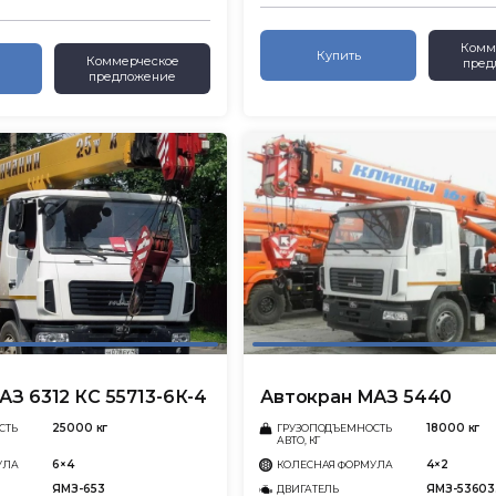
Комм
Купить
Коммерческое
пред
предложение
З 6312 КС 55713-6К-4
Автокран МАЗ 5440
25000 кг
18000 кг
СТЬ
ГРУЗОПОДЪЕМНОСТЬ
АВТО, КГ
6×4
4×2
УЛА
КОЛЕСНАЯ ФОРМУЛА
ЯМЗ-653
ЯМЗ-53603
ДВИГАТЕЛЬ