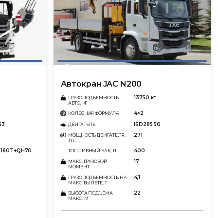
Автокран JAC N200
13750 кг
ГРУЗОПОДЪЕМНОСТЬ
АВТО, КГ
4×2
КОЛЕСНАЯ ФОРМУЛА
53
ISD285 50
ДВИГАТЕЛЬ
271
МОЩНОСТЬ ДВИГАТЕЛЯ,
Л.С.
SD180T+QH70
400
ТОПЛИВНЫЙ БАК, Л
17
МАКС. ГРУЗОВОЙ
МОМЕНТ
4,1
ГРУЗОПОДЪЕМНОСТЬ НА
МАКС. ВЫЛЕТЕ, Т
22
ВЫСОТА ПОДЪЕМА
МАКС., М