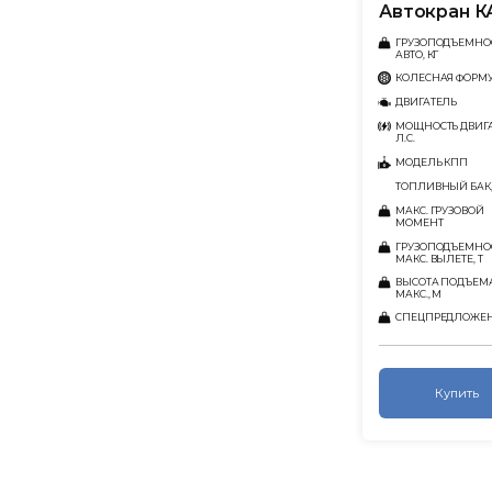
Автокран К
ГРУЗОПОДЪЕМНО
АВТО, КГ
КОЛЕСНАЯ ФОРМ
ДВИГАТЕЛЬ
МОЩНОСТЬ ДВИГА
Л.С.
МОДЕЛЬ КПП
ТОПЛИВНЫЙ БАК,
МАКС. ГРУЗОВОЙ
МОМЕНТ
ГРУЗОПОДЪЕМНО
МАКС. ВЫЛЕТЕ, Т
ВЫСОТА ПОДЪЕМ
МАКС., М
СПЕЦПРЕДЛОЖЕ
Купить