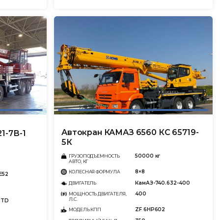
Автокран КАМАЗ 6560 КС 65719-
1-7В-1
5К
50000 кг
ГРУЗОПОДЪЕМНОСТЬ
АВТО, КГ
8×8
КОЛЕСНАЯ ФОРМУЛА
E52
КамАЗ-740.632-400
ДВИГАТЕЛЬ
400
МОЩНОСТЬ ДВИГАТЕЛЯ,
Л.С.
1TD
ZF 6HP602
МОДЕЛЬ КПП