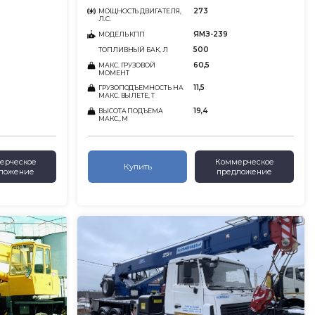
273
МОЩНОСТЬ ДВИГАТЕЛЯ,
Л.С.
ЯМЗ-239
МОДЕЛЬ КПП
500
ТОПЛИВНЫЙ БАК, Л
60,5
МАКС. ГРУЗОВОЙ
МОМЕНТ
11,5
ГРУЗОПОДЪЕМНОСТЬ НА
МАКС. ВЫЛЕТЕ, Т
19,4
ВЫСОТА ПОДЪЕМА
МАКС., М
ерческое
Коммерческое
Купить
ложение
предложение