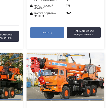
350
ТОПЛИВНЫЙ БАК, Л
175
МАКС. ГРУЗОВОЙ
МОМЕНТ
34,5
ВЫСОТА ПОДЪЕМА
МАКС., М
Коммерческое
Купить
предложение
ерческое
ложение