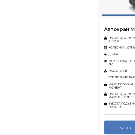
Автокран М
ГРУЗОПОДЪЕМНО
АВТО, КГ
КОЛЕСНАЯ ФОРМ
ДВИГАТЕЛЬ
МОЩНОСТЬ ДВИГА
Л.С.
МОДЕЛЬ КПП
ТОПЛИВНЫЙ БАК,
МАКС. ГРУЗОВОЙ
МОМЕНТ
ГРУЗОПОДЪЕМНО
МАКС. ВЫЛЕТЕ, Т
ВЫСОТА ПОДЪЕМ
МАКС., М
Купить