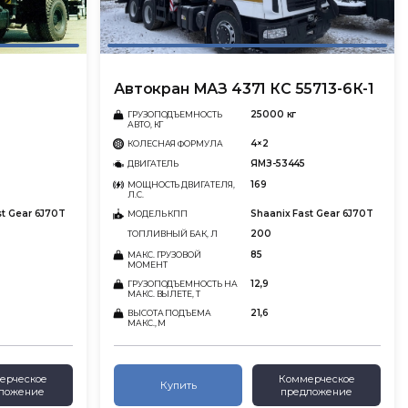
Автокран МАЗ 4371 КС 55713-6К-1
25000 кг
ГРУЗОПОДЪЕМНОСТЬ
АВТО, КГ
4×2
КОЛЕСНАЯ ФОРМУЛА
ЯМЗ-53445
ДВИГАТЕЛЬ
169
МОЩНОСТЬ ДВИГАТЕЛЯ,
Л.С.
st Gear 6J70T
Shaanix Fast Gear 6J70T
МОДЕЛЬ КПП
200
ТОПЛИВНЫЙ БАК, Л
85
МАКС. ГРУЗОВОЙ
МОМЕНТ
12,9
ГРУЗОПОДЪЕМНОСТЬ НА
МАКС. ВЫЛЕТЕ, Т
21,6
ВЫСОТА ПОДЪЕМА
МАКС., М
ерческое
Коммерческое
Купить
ложение
предложение