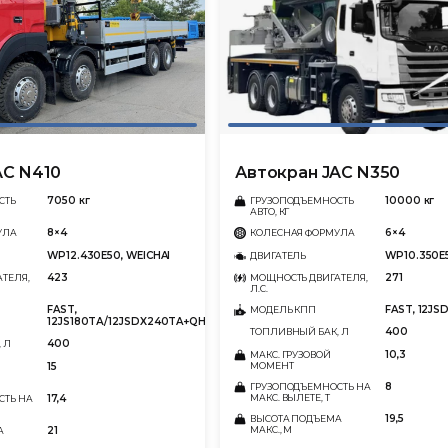
AC N410
Автокран JAC N350
7050 кг
10000 кг
СТЬ
ГРУЗОПОДЪЕМНОСТЬ
АВТО, КГ
8×4
6×4
УЛА
КОЛЕСНАЯ ФОРМУЛА
WP12.430E50, WEICHAI
WP10.350E
ДВИГАТЕЛЬ
423
271
ТЕЛЯ,
МОЩНОСТЬ ДВИГАТЕЛЯ,
Л.С.
FAST,
FAST, 12J
МОДЕЛЬ КПП
12JS180TА/12JSDX240TA+QH70
400
ТОПЛИВНЫЙ БАК, Л
400
 Л
10,3
МАКС. ГРУЗОВОЙ
15
МОМЕНТ
8
ГРУЗОПОДЪЕМНОСТЬ НА
17,4
МАКС. ВЫЛЕТЕ, Т
СТЬ НА
19,5
ВЫСОТА ПОДЪЕМА
21
МАКС., М
А