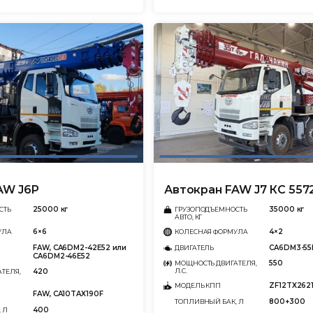
AW J6P
Автокран FAW J7 КС 5572
25000 кг
35000 кг
СТЬ
ГРУЗОПОДЪЕМНОСТЬ
АВТО, КГ
6×6
4×2
УЛА
КОЛЕСНАЯ ФОРМУЛА
FAW, CA6DM2-42E52 или
CA6DM3-55
ДВИГАТЕЛЬ
CA6DM2-46E52
550
МОЩНОСТЬ ДВИГАТЕЛЯ,
420
Л.С.
ТЕЛЯ,
ZF12TX262
МОДЕЛЬ КПП
FAW, CA10TAX190F
800+300
ТОПЛИВНЫЙ БАК, Л
400
 Л