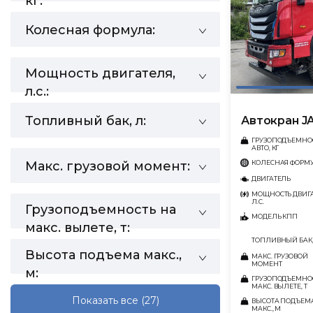
кг:
Колесная формула:
Мощность двигателя,
л.с.:
Топливный бак, л:
Автокран J
ГРУЗОПОДЪЕМНО
АВТО, КГ
Макс. грузовой момент:
КОЛЕСНАЯ ФОРМ
ДВИГАТЕЛЬ
МОЩНОСТЬ ДВИГА
Л.С.
Грузоподъемность на
МОДЕЛЬ КПП
макс. вылете, т:
ТОПЛИВНЫЙ БАК,
Высота подъема макс.,
МАКС. ГРУЗОВОЙ
МОМЕНТ
м:
ГРУЗОПОДЪЕМНО
МАКС. ВЫЛЕТЕ, Т
Показать все
(27)
ВЫСОТА ПОДЪЕМ
МАКС., М