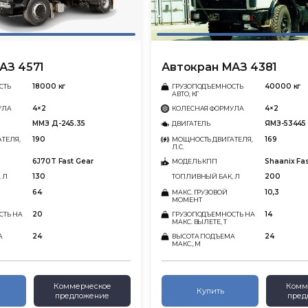
АЗ 4571
Автокран МАЗ 4381
18000 кг
40000 кг
СТЬ
ГРУЗОПОДЪЕМНОСТЬ
АВТО, КГ
4×2
4×2
УЛА
КОЛЕСНАЯ ФОРМУЛА
ММЗ Д-245.35
ЯМЗ-53445
ДВИГАТЕЛЬ
190
169
ТЕЛЯ,
МОЩНОСТЬ ДВИГАТЕЛЯ,
Л.С.
6J70T Fast Gear
Shaanix Fa
МОДЕЛЬ КПП
130
200
 Л
ТОПЛИВНЫЙ БАК, Л
64
10,3
МАКС. ГРУЗОВОЙ
МОМЕНТ
20
14
СТЬ НА
ГРУЗОПОДЪЕМНОСТЬ НА
МАКС. ВЫЛЕТЕ, Т
24
24
А
ВЫСОТА ПОДЪЕМА
МАКС., М
Коммерческое
Комм
Купить
предложение
пред