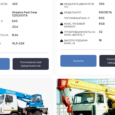
420
330
ТЕЛЯ,
МОЩНОСТЬ ДВИГАТЕЛЯ,
Л.С.
Shaanix Fast Gear
9JS135TA
МОДЕЛЬ КПП
12JS200TA
500
ТОПЛИВНЫЙ БАК, Л
500
 Л
60,5
МАКС. ГРУЗОВОЙ
23,4
МОМЕНТ
32
ГРУЗОПОДЪЕМНОСТЬ НА
8,44
МАКС. ВЫЛЕТЕ, Т
СТЬ НА
18
ВЫСОТА ПОДЪЕМА
10,3–23,9
МАКС., М
А
Комм
Купить
Коммерческое
пред
предложение