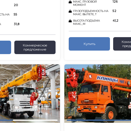
126
МАКС. ГРУЗОВОЙ
20
МОМЕНТ
52
ГРУЗОПОДЪЕМНОСТЬ НА
55
МАКС. ВЫЛЕТЕ, Т
СТЬ НА
41,2
ВЫСОТА ПОДЪЕМА
31,8
МАКС., М
А
Комм
Купить
Коммерческое
пред
предложение