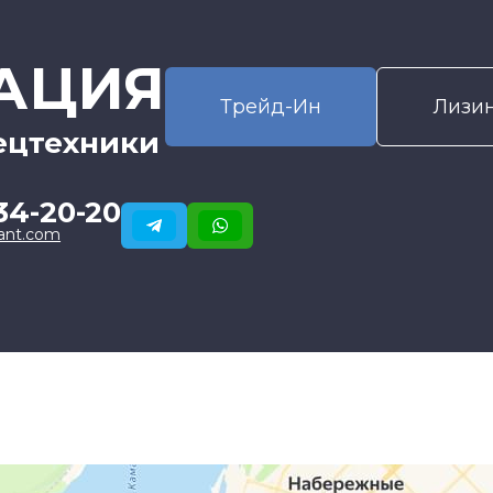
АЦИЯ
Трейд-Ин
Лизи
ецтехники
34-20-20
ant.com