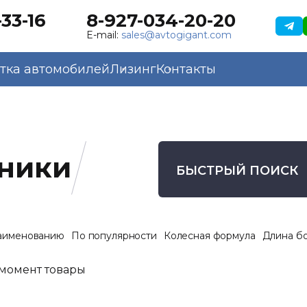
33-16
8-927-034-20-20
E-mail:
sales@avtogigant.com
тка автомобилей
Лизинг
Контакты
ники
БЫСТРЫЙ ПОИСК
аименованию
По популярности
Колесная формула
Длина б
момент товары