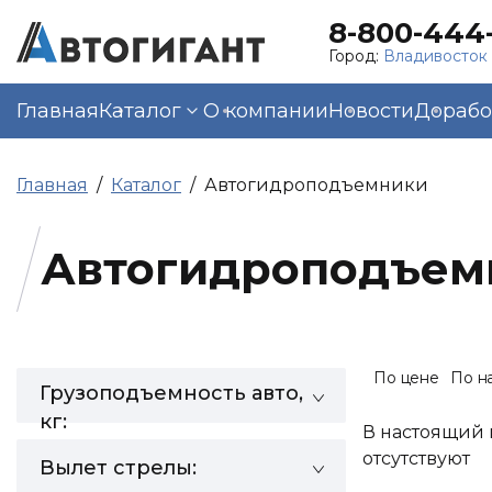
8-800-444-
Город:
Владивосток
Главная
Каталог
О компании
Новости
Дорабо
Главная
Каталог
Автогидроподъемники
Автогидроподъем
По цене
По н
Грузоподъемность авто,
кг:
В настоящий 
отсутствуют
Вылет стрелы: