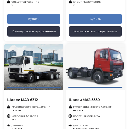
СПЕЦПРЕДЛОЖЕНИЕ
СПЕЦПРЕДЛОЖЕНИЕ
Y
Y
Купить
Купить
Коммерческое предложение
Коммерческое предложение
Шасси МАЗ 6312
Шасси МАЗ 5550
ГРУЗОПОДЪЕМНОСТЬ АВТО, КГ
ГРУЗОПОДЪЕМНОСТЬ АВТО, КГ
18750 кг
10000 кг
КОЛЕСНАЯ ФОРМУЛА
КОЛЕСНАЯ ФОРМУЛА
6×4
4×2
ДВИГАТЕЛЬ
ДВИГАТЕЛЬ
ЯМЗ-653
МАЗ-5550В3-420-012