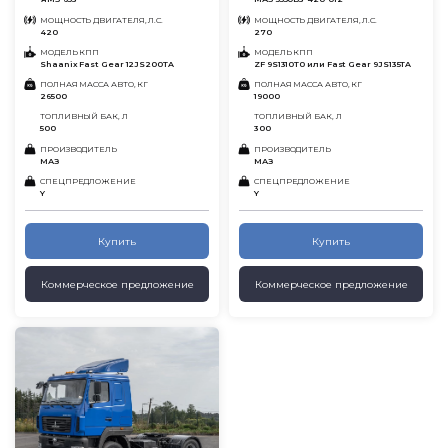
МОЩНОСТЬ ДВИГАТЕЛЯ, Л.С.
МОЩНОСТЬ ДВИГАТЕЛЯ, Л.С.
420
270
МОДЕЛЬ КПП
МОДЕЛЬ КПП
Shaanix Fast Gear 12JS200TA
ZF 9S1310T0 или Fast Gear 9JS135TA
ПОЛНАЯ МАССА АВТО, КГ
ПОЛНАЯ МАССА АВТО, КГ
26500
19000
ТОПЛИВНЫЙ БАК, Л
ТОПЛИВНЫЙ БАК, Л
500
300
ПРОИЗВОДИТЕЛЬ
ПРОИЗВОДИТЕЛЬ
МАЗ
МАЗ
СПЕЦПРЕДЛОЖЕНИЕ
СПЕЦПРЕДЛОЖЕНИЕ
Y
Y
Купить
Купить
Коммерческое предложение
Коммерческое предложение