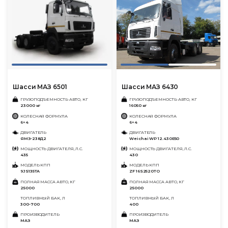
Шасси МАЗ 6501
Шасси МАЗ 6430
ГРУЗОПОДЪЕМНОСТЬ АВТО, КГ
ГРУЗОПОДЪЕМНОСТЬ АВТО, КГ
23000 кг
16050 кг
КОЛЕСНАЯ ФОРМУЛА
КОЛЕСНАЯ ФОРМУЛА
6×4
6×4
ДВИГАТЕЛЬ
ДВИГАТЕЛЬ
ЯМЗ-238Д2
Weichai WP 12.430E50
МОЩНОСТЬ ДВИГАТЕЛЯ, Л.С.
МОЩНОСТЬ ДВИГАТЕЛЯ, Л.С.
435
430
МОДЕЛЬ КПП
МОДЕЛЬ КПП
9JS135TA
ZF 16S2520TO
ПОЛНАЯ МАССА АВТО, КГ
ПОЛНАЯ МАССА АВТО, КГ
25000
25000
ТОПЛИВНЫЙ БАК, Л
ТОПЛИВНЫЙ БАК, Л
300-700
400
ПРОИЗВОДИТЕЛЬ
ПРОИЗВОДИТЕЛЬ
МАЗ
МАЗ