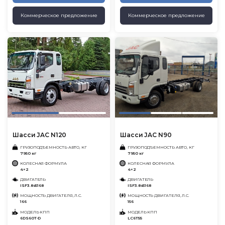
Коммерческое предложение
Коммерческое предложение
Шасси JAC N120
Шасси JAC N90
ГРУЗОПОДЪЕМНОСТЬ АВТО, КГ
ГРУЗОПОДЪЕМНОСТЬ АВТО, КГ
7950 кг
7950 кг
КОЛЕСНАЯ ФОРМУЛА
КОЛЕСНАЯ ФОРМУЛА
4×2
4×2
ДВИГАТЕЛЬ
ДВИГАТЕЛЬ
ISF3.8s5168
ISF3.8s5168
МОЩНОСТЬ ДВИГАТЕЛЯ, Л.С.
МОЩНОСТЬ ДВИГАТЕЛЯ, Л.С.
166
156
МОДЕЛЬ КПП
МОДЕЛЬ КПП
6DS60T-D
LC6T55