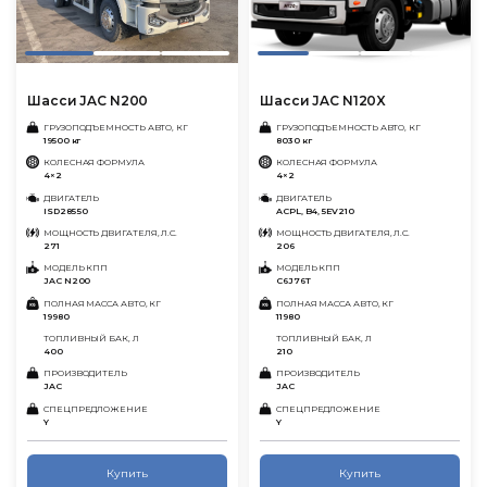
Шасси JAC N200
Шасси JAC N120X
ГРУЗОПОДЪЕМНОСТЬ АВТО, КГ
ГРУЗОПОДЪЕМНОСТЬ АВТО, КГ
19500 кг
8030 кг
КОЛЕСНАЯ ФОРМУЛА
КОЛЕСНАЯ ФОРМУЛА
4×2
4×2
ДВИГАТЕЛЬ
ДВИГАТЕЛЬ
ISD285 50
ACPL, B4, 5EV210
МОЩНОСТЬ ДВИГАТЕЛЯ, Л.С.
МОЩНОСТЬ ДВИГАТЕЛЯ, Л.С.
271
206
МОДЕЛЬ КПП
МОДЕЛЬ КПП
JAC N200
C6J76T
ПОЛНАЯ МАССА АВТО, КГ
ПОЛНАЯ МАССА АВТО, КГ
19980
11980
ТОПЛИВНЫЙ БАК, Л
ТОПЛИВНЫЙ БАК, Л
400
210
ПРОИЗВОДИТЕЛЬ
ПРОИЗВОДИТЕЛЬ
JAC
JAC
СПЕЦПРЕДЛОЖЕНИЕ
СПЕЦПРЕДЛОЖЕНИЕ
Y
Y
Купить
Купить