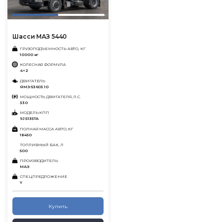
Шасси МАЗ 5440
ГРУЗОПОДЪЕМНОСТЬ АВТО, КГ
10000 кг
КОЛЕСНАЯ ФОРМУЛА
4×2
ДВИГАТЕЛЬ
ЯМЗ-53603.10
МОЩНОСТЬ ДВИГАТЕЛЯ, Л.С.
330
МОДЕЛЬ КПП
9JS135TA
ПОЛНАЯ МАССА АВТО, КГ
18450
ТОПЛИВНЫЙ БАК, Л
500
ПРОИЗВОДИТЕЛЬ
МАЗ
СПЕЦПРЕДЛОЖЕНИЕ
Y
Купить