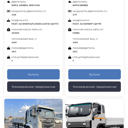
ДВИГАТЕЛЬ
ДВИГАТЕЛЬ
WP12.430E50, WEICHAI
WP10.350E53
МОЩНОСТЬ ДВИГАТЕЛЯ, Л.С.
МОЩНОСТЬ ДВИГАТЕЛЯ, Л.С.
423
271
МОДЕЛЬ КПП
МОДЕЛЬ КПП
FAST, 12JS180TА/12JSDX240TA+QH70
FAST, 12JSD180T+QH70
ПОЛНАЯ МАССА АВТО, КГ
ПОЛНАЯ МАССА АВТО, КГ
41000
19980
ТОПЛИВНЫЙ БАК, Л
ТОПЛИВНЫЙ БАК, Л
400
400
ПРОИЗВОДИТЕЛЬ
ПРОИЗВОДИТЕЛЬ
JAC
JAC
СПЕЦПРЕДЛОЖЕНИЕ
СПЕЦПРЕДЛОЖЕНИЕ
Y
Y
Купить
Купить
Коммерческое предложение
Коммерческое предложение