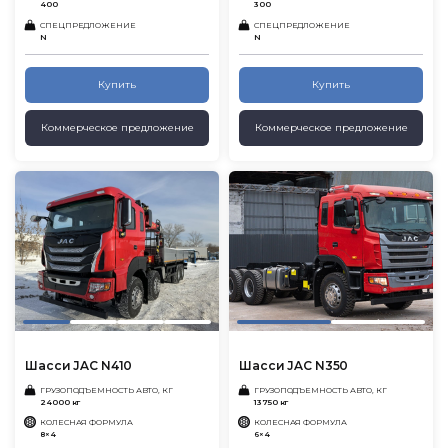
400
300
СПЕЦПРЕДЛОЖЕНИЕ
СПЕЦПРЕДЛОЖЕНИЕ
N
N
Купить
Купить
Коммерческое предложение
Коммерческое предложение
Шасси JAC N410
Шасси JAC N350
ГРУЗОПОДЪЕМНОСТЬ АВТО, КГ
ГРУЗОПОДЪЕМНОСТЬ АВТО, КГ
24000 кг
13750 кг
КОЛЕСНАЯ ФОРМУЛА
КОЛЕСНАЯ ФОРМУЛА
8×4
6×4