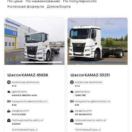
По цене
По наименованию
По популярности
Колесная формула
Длина борта
Шасси KAMAZ-65658
Шасси KAMAZ-53251
КОЛЕСНАЯ ФОРМУЛА
КОЛЕСНАЯ ФОРМУЛА
6×2
4×2
ДВИГАТЕЛЬ
ДВИГАТЕЛЬ
KAMAZ-689.510-400
ISB6.7E5
МОЩНОСТЬ ДВИГАТЕЛЯ, Л.С.
МОЩНОСТЬ ДВИГАТЕЛЯ, Л.С.
390
301
МОДЕЛЬ КПП
МОДЕЛЬ КПП
F12JZ22DD
ZF 9AS1310TO
ПОЛНАЯ МАССА АВТО, КГ
ПОЛНАЯ МАССА АВТО, КГ
26000
19000
ТОПЛИВНЫЙ БАК, Л
ТОПЛИВНЫЙ БАК, Л