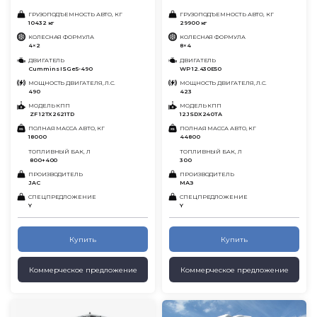
ГРУЗОПОДЪЕМНОСТЬ АВТО, КГ
ГРУЗОПОДЪЕМНОСТЬ АВТО, КГ
10432 кг
29900 кг
КОЛЕСНАЯ ФОРМУЛА
КОЛЕСНАЯ ФОРМУЛА
4×2
8×4
ДВИГАТЕЛЬ
ДВИГАТЕЛЬ
Cummins ISGe5-490
WP 12.430Е50
МОЩНОСТЬ ДВИГАТЕЛЯ, Л.С.
МОЩНОСТЬ ДВИГАТЕЛЯ, Л.С.
490
423
МОДЕЛЬ КПП
МОДЕЛЬ КПП
ZF 12TX2621TD
12JSDX240TA
ПОЛНАЯ МАССА АВТО, КГ
ПОЛНАЯ МАССА АВТО, КГ
18000
44800
ТОПЛИВНЫЙ БАК, Л
ТОПЛИВНЫЙ БАК, Л
800+400
300
ПРОИЗВОДИТЕЛЬ
ПРОИЗВОДИТЕЛЬ
JAC
МАЗ
СПЕЦПРЕДЛОЖЕНИЕ
СПЕЦПРЕДЛОЖЕНИЕ
Y
Y
Купить
Купить
Коммерческое предложение
Коммерческое предложение