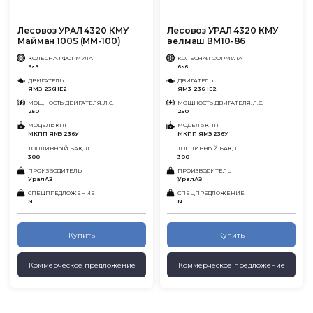
Лесовоз УРАЛ 4320 КМУ
Лесовоз УРАЛ 4320 КМУ
Майман 100S (ММ-100)
велмаш ВМ10-86
КОЛЕСНАЯ ФОРМУЛА
КОЛЕСНАЯ ФОРМУЛА
6×6
6×6
ДВИГАТЕЛЬ
ДВИГАТЕЛЬ
ЯМЗ-236НЕ2
ЯМ3-236НЕ2
МОЩНОСТЬ ДВИГАТЕЛЯ, Л.С.
МОЩНОСТЬ ДВИГАТЕЛЯ, Л.С.
250
250
МОДЕЛЬ КПП
МОДЕЛЬ КПП
МКПП ЯМЗ 236У
МКПП ЯМЗ 236У
ТОПЛИВНЫЙ БАК, Л
ТОПЛИВНЫЙ БАК, Л
300
300
ПРОИЗВОДИТЕЛЬ
ПРОИЗВОДИТЕЛЬ
УралАЗ
УралАЗ
СПЕЦПРЕДЛОЖЕНИЕ
СПЕЦПРЕДЛОЖЕНИЕ
N
N
Купить
Купить
Коммерческое предложение
Коммерческое предложение