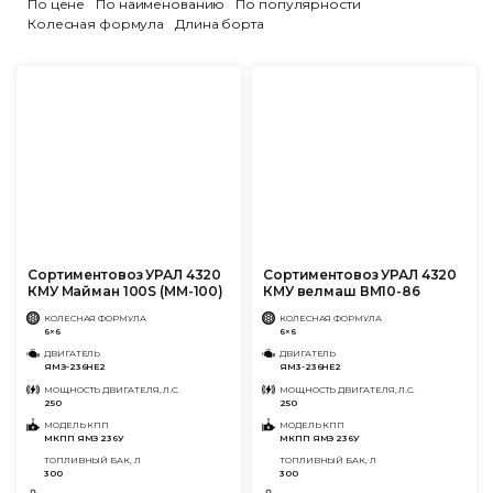
По цене
По наименованию
По популярности
Колесная формула
Длина борта
Сортиментовоз УРАЛ 4320
Сортиментовоз УРАЛ 4320
КМУ Майман 100S (ММ-100)
КМУ велмаш ВМ10-86
КОЛЕСНАЯ ФОРМУЛА
КОЛЕСНАЯ ФОРМУЛА
6×6
6×6
ДВИГАТЕЛЬ
ДВИГАТЕЛЬ
ЯМЗ-236НЕ2
ЯМ3-236НЕ2
МОЩНОСТЬ ДВИГАТЕЛЯ, Л.С.
МОЩНОСТЬ ДВИГАТЕЛЯ, Л.С.
250
250
МОДЕЛЬ КПП
МОДЕЛЬ КПП
МКПП ЯМЗ 236У
МКПП ЯМЗ 236У
ТОПЛИВНЫЙ БАК, Л
ТОПЛИВНЫЙ БАК, Л
300
300