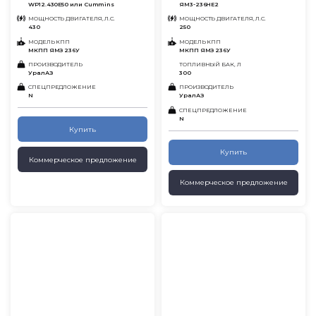
WP12.430E50 или Cummins
ЯМ3-236НЕ2
МОЩНОСТЬ ДВИГАТЕЛЯ, Л.С.
МОЩНОСТЬ ДВИГАТЕЛЯ, Л.С.
430
250
МОДЕЛЬ КПП
МОДЕЛЬ КПП
МКПП ЯМЗ 236У
МКПП ЯМЗ 236У
ПРОИЗВОДИТЕЛЬ
ТОПЛИВНЫЙ БАК, Л
УралАЗ
300
СПЕЦПРЕДЛОЖЕНИЕ
ПРОИЗВОДИТЕЛЬ
N
УралАЗ
СПЕЦПРЕДЛОЖЕНИЕ
N
Купить
Купить
Коммерческое предложение
Коммерческое предложение