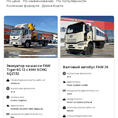
По цене
По наименованию
По популярности
Колесная формула
Длина борта
Эвакуатор на шасси FAW
Вахтовый автобус FAW J6
Tiger 6G 12 с КМУ XCMG
SQZ132
КОЛЕСНАЯ ФОРМУЛА
6×4
ГРУЗОПОДЪЕМНОСТЬ АВТО, КГ
ДВИГАТЕЛЬ
4000 кг
FAW CA6DM-42E51
КОЛЕСНАЯ ФОРМУЛА
МОЩНОСТЬ ДВИГАТЕЛЯ, Л.С.
4×2
420
МАРКА КМУ
МОДЕЛЬ КПП
XCMG SQZ132
FAST 12 JSDX220TA-B
ДВИГАТЕЛЬ
ПОЛНАЯ МАССА АВТО, КГ
FAWDE CA4DH1-18EV (Евро 5)
35100
МОЩНОСТЬ ДВИГАТЕЛЯ, Л.С.
СПЕЦПРЕДЛОЖЕНИЕ
184