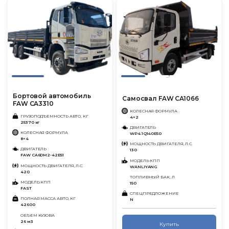
Бортовой автомобиль
Самосвал FAW CA1066
FAW CA3310
КОЛЕСНАЯ ФОРМУЛА
ГРУЗОПОДЪЕМНОСТЬ АВТО, КГ
4×2
25370 кг
ДВИГАТЕЛЬ
КОЛЕСНАЯ ФОРМУЛА
WP4.1Q140E50
8×4
МОЩНОСТЬ ДВИГАТЕЛЯ, Л.С.
ДВИГАТЕЛЬ
130
FAW CA6DM2-42E51
МОДЕЛЬ КПП
МОЩНОСТЬ ДВИГАТЕЛЯ, Л.С.
WANLIYANG
420
ТОПЛИВНЫЙ БАК, Л
МОДЕЛЬ КПП
150
FAST
СПЕЦПРЕДЛОЖЕНИЕ
ПОЛНАЯ МАССА АВТО, КГ
N
42600
ОБЪЕМ КУЗОВА
26 м3
Купить