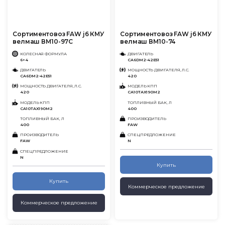
Сортиментовоз FAW j6 КМУ
Сортиментовоз FAW j6 КМУ
велмаш ВМ10-97С
велмаш ВМ10-74
КОЛЕСНАЯ ФОРМУЛА
ДВИГАТЕЛЬ
6×4
CA6DM2-42E51
ДВИГАТЕЛЬ
МОЩНОСТЬ ДВИГАТЕЛЯ, Л.С.
CA6DM2-42E51
420
МОЩНОСТЬ ДВИГАТЕЛЯ, Л.С.
МОДЕЛЬ КПП
420
CA10TAX190M2
МОДЕЛЬ КПП
ТОПЛИВНЫЙ БАК, Л
CA10TAX190M2
400
ТОПЛИВНЫЙ БАК, Л
ПРОИЗВОДИТЕЛЬ
400
FAW
ПРОИЗВОДИТЕЛЬ
СПЕЦПРЕДЛОЖЕНИЕ
FAW
N
СПЕЦПРЕДЛОЖЕНИЕ
N
Купить
Купить
Коммерческое предложение
Коммерческое предложение