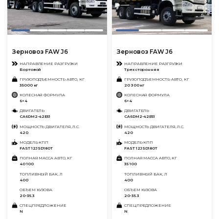
Зерновoз FAW J6
Зерновoз FAW J6
НАПРАВЛЕНИЕ РАЗГРУЗКИ
НАПРАВЛЕНИЕ РАЗГРУЗКИ
Бортовой
Трехсторонняя
ГРУЗОПОДЪЕМНОСТЬ АВТО, КГ
ГРУЗОПОДЪЕМНОСТЬ АВТО, КГ
35000 кг
20 300 кг
КОЛЕСНАЯ ФОРМУЛА
КОЛЕСНАЯ ФОРМУЛА
6×4
6×4
ДВИГАТЕЛЬ
ДВИГАТЕЛЬ
CA6DM2-42E51
CA6DM2-42E51
МОЩНОСТЬ ДВИГАТЕЛЯ, Л.С.
МОЩНОСТЬ ДВИГАТЕЛЯ, Л.С.
420
420
МОДЕЛЬ КПП
МОДЕЛЬ КПП
FAST 12JSD180T
FAST 12JSD180T
ПОЛНАЯ МАССА АВТО, КГ
ПОЛНАЯ МАССА АВТО, КГ
40 100
35 100
ТОПЛИВНЫЙ БАК, Л
ТОПЛИВНЫЙ БАК, Л
400
400
ОБЪЕМ КУЗОВА
ОБЪЕМ КУЗОВА
20-35.3
20-35.3
СПЕЦПРЕДЛОЖЕНИЕ
СПЕЦПРЕДЛОЖЕНИЕ
N
N