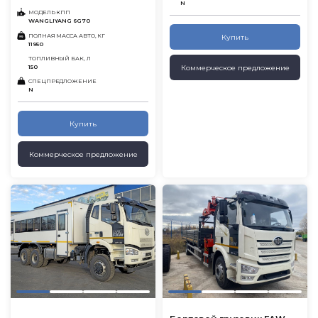
N
МОДЕЛЬ КПП
WANGLIYANG 6G70
ПОЛНАЯ МАССА АВТО, КГ
Купить
11950
ТОПЛИВНЫЙ БАК, Л
Коммерческое предложение
150
СПЕЦПРЕДЛОЖЕНИЕ
N
Купить
Коммерческое предложение