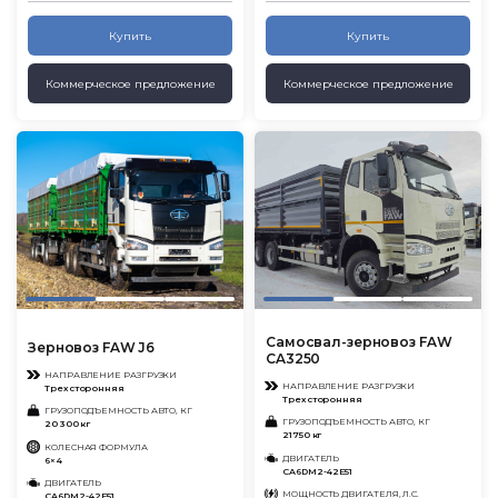
Купить
Купить
Коммерческое предложение
Коммерческое предложение
Самосвал-зерновоз FAW
Зерновоз FAW J6
CA3250
НАПРАВЛЕНИЕ РАЗГРУЗКИ
НАПРАВЛЕНИЕ РАЗГРУЗКИ
Трехсторонняя
Трехсторонняя
ГРУЗОПОДЪЕМНОСТЬ АВТО, КГ
ГРУЗОПОДЪЕМНОСТЬ АВТО, КГ
20 300 кг
21750 кг
КОЛЕСНАЯ ФОРМУЛА
ДВИГАТЕЛЬ
6×4
CA6DM2-42E51
ДВИГАТЕЛЬ
МОЩНОСТЬ ДВИГАТЕЛЯ, Л.С.
CA6DM2-42E51