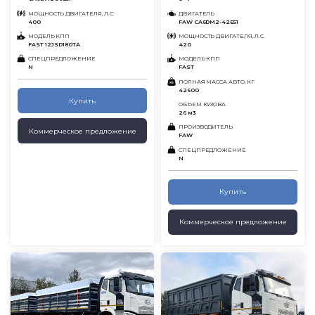
МОЩНОСТЬ ДВИГАТЕЛЯ, Л.С.
ДВИГАТЕЛЬ
400
FAW CA6DM2-42E51
МОДЕЛЬ КПП
МОЩНОСТЬ ДВИГАТЕЛЯ, Л.С.
FAST 12JSD180TA
420
СПЕЦПРЕДЛОЖЕНИЕ
МОДЕЛЬ КПП
N
FAST
ПОЛНАЯ МАССА АВТО, КГ
42600
Купить
ОБЪЕМ КУЗОВА
26 м3
ПРОИЗВОДИТЕЛЬ
Коммерческое предложение
FAW
СПЕЦПРЕДЛОЖЕНИЕ
N
Купить
Коммерческое предложение