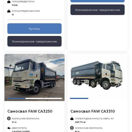
ПРОИЗВОДИТЕЛЬ
FAW
Коммерческое предложение
СПЕЦПРЕДЛОЖЕНИЕ
N
Купить
Коммерческое предложение
Cамосвал FAW CA3250
Самосвал FAW CA3310
КОЛЕСНАЯ ФОРМУЛА
ГРУЗОПОДЪЕМНОСТЬ АВТО, КГ
6×4
25370 кг
ДВИГАТЕЛЬ
КОЛЕСНАЯ ФОРМУЛА
CA6DM2-39E51
8×4