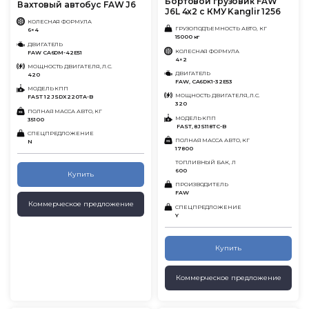
Бортовой грузовик FAW
Вахтовый автобус FAW J6
J6L 4х2 с КМУ Kanglir 1256
КОЛЕСНАЯ ФОРМУЛА
ГРУЗОПОДЪЕМНОСТЬ АВТО, КГ
6×4
15000 кг
ДВИГАТЕЛЬ
КОЛЕСНАЯ ФОРМУЛА
FAW CA6DM-42E51
4×2
МОЩНОСТЬ ДВИГАТЕЛЯ, Л.С.
ДВИГАТЕЛЬ
420
FAW, CA6DK1-32E53
МОДЕЛЬ КПП
МОЩНОСТЬ ДВИГАТЕЛЯ, Л.С.
FAST 12 JSDX220TA-B
320
ПОЛНАЯ МАССА АВТО, КГ
МОДЕЛЬ КПП
35100
FAST, 8JS118TC-B
СПЕЦПРЕДЛОЖЕНИЕ
ПОЛНАЯ МАССА АВТО, КГ
N
17800
ТОПЛИВНЫЙ БАК, Л
600
Купить
ПРОИЗВОДИТЕЛЬ
FAW
Коммерческое предложение
СПЕЦПРЕДЛОЖЕНИЕ
Y
Купить
Коммерческое предложение