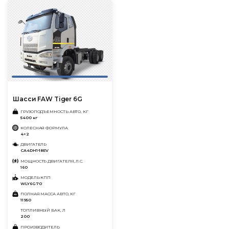
Шасси FAW Tiger 6G
ГРУЗОПОДЪЕМНОСТЬ АВТО, КГ
5400 кг
КОЛЕСНАЯ ФОРМУЛА
4×2
ДВИГАТЕЛЬ
CA4DH1-18EV
МОЩНОСТЬ ДВИГАТЕЛЯ, Л.С.
160
МОДЕЛЬ КПП
WLY6G70
ПОЛНАЯ МАССА АВТО, КГ
11950
ТОПЛИВНЫЙ БАК, Л
200
ПРОИЗВОДИТЕЛЬ