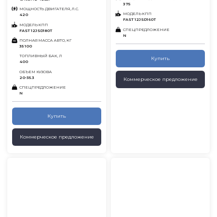
375
МОЩНОСТЬ ДВИГАТЕЛЯ, Л.С.
МОДЕЛЬ КПП
420
FAST 12JSD160T
МОДЕЛЬ КПП
СПЕЦПРЕДЛОЖЕНИЕ
FAST 12JSD180T
N
ПОЛНАЯ МАССА АВТО, КГ
35 100
ТОПЛИВНЫЙ БАК, Л
Купить
400
ОБЪЕМ КУЗОВА
20-35.3
Коммерческое предложение
СПЕЦПРЕДЛОЖЕНИЕ
N
Купить
Коммерческое предложение