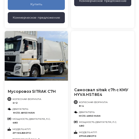
Коммерческое предложение
Купить
Коммерческое предложение
Самосвал sitrak c7h с КМУ
Мусоровоз SITRAK C7H
HYVA HST8E4
КОЛЕСНАЯ ФОРМУЛА
КОЛЕСНАЯ ФОРМУЛА
4×2
8×4
ДВИГАТЕЛЬ
ДВИГАТЕЛЬ
MC13.48-50 MAN
MC13.48-50 MAN
МОЩНОСТЬ ДВИГАТЕЛЯ, Л.С.
МОЩНОСТЬ ДВИГАТЕЛЯ, Л.С.
480
480
МОДЕЛЬ КПП
МОДЕЛЬ КПП
ZF-16S2530TO
ZF16S2530T0
ТОПЛИВНЫЙ БАК, Л