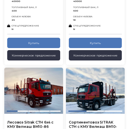
40000
40000
ТОПЛИВНЫЙ БАК, Л
ТОПЛИВНЫЙ БАК, Л
400
600
ОБЪЕМ КУЗОВА
ОБЪЕМ КУЗОВА
26
18
СПЕЦПРЕДЛОЖЕНИЕ
СПЕЦПРЕДЛОЖЕНИЕ
N
N
Купить
Купить
Коммерческое предложение
Коммерческое предложение
Лесовоз Sitrak C7H 6х4 с
Сортиментовоз SITRAK
КМУ Велмаш ВМ10-86
C7H с КМУ Велмаш ВМ10-