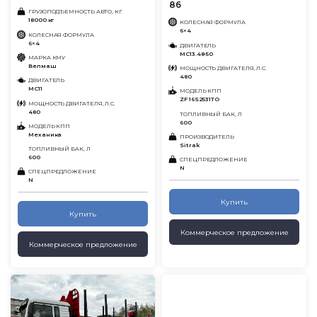
86
ГРУЗОПОДЪЕМНОСТЬ АВТО, КГ
18000 кг
КОЛЕСНАЯ ФОРМУЛА
6×4
КОЛЕСНАЯ ФОРМУЛА
6×4
ДВИГАТЕЛЬ
MC13.48-50
МАРКА КМУ
Велмаш
МОЩНОСТЬ ДВИГАТЕЛЯ, Л.С.
480
ДВИГАТЕЛЬ
MC11
МОДЕЛЬ КПП
ZF 16S2531TO
МОЩНОСТЬ ДВИГАТЕЛЯ, Л.С.
480
ТОПЛИВНЫЙ БАК, Л
600
МОДЕЛЬ КПП
Механика
ПРОИЗВОДИТЕЛЬ
Sitrak
ТОПЛИВНЫЙ БАК, Л
600
СПЕЦПРЕДЛОЖЕНИЕ
N
СПЕЦПРЕДЛОЖЕНИЕ
N
Купить
Купить
Коммерческое предложение
Коммерческое предложение