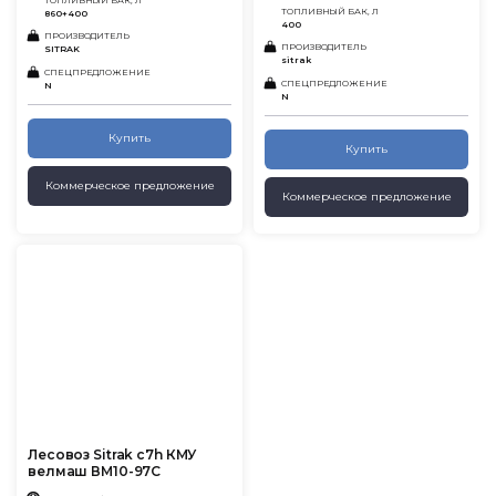
ТОПЛИВНЫЙ БАК, Л
860+400
400
ПРОИЗВОДИТЕЛЬ
ПРОИЗВОДИТЕЛЬ
SITRAK
sitrak
СПЕЦПРЕДЛОЖЕНИЕ
СПЕЦПРЕДЛОЖЕНИЕ
N
N
Купить
Купить
Коммерческое предложение
Коммерческое предложение
Лесовоз Sitrak c7h КМУ
велмаш ВМ10-97С