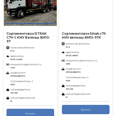
Сортиментовоз SITRAK
Сортиментовоз Sitrak c7h
C7H С КМУ Велмаш ВМ10-
КМУ велмаш ВМ10-97К
97
КОЛЕСНАЯ ФОРМУЛА
6×4
КОЛЕСНАЯ ФОРМУЛА
6×4
ДВИГАТЕЛЬ
MC13.48-50
ДВИГАТЕЛЬ
MC11.44-50
МОЩНОСТЬ ДВИГАТЕЛЯ, Л.С.
480
МОЩНОСТЬ ДВИГАТЕЛЯ, Л.С.
440
МОДЕЛЬ КПП
ZF16S2530TO
МОДЕЛЬ КПП
ZF16S2530TO
ТОПЛИВНЫЙ БАК, Л
600
ТОПЛИВНЫЙ БАК, Л
600
ПРОИЗВОДИТЕЛЬ
Sitrak
ПРОИЗВОДИТЕЛЬ
Sitrak
СПЕЦПРЕДЛОЖЕНИЕ
N
СПЕЦПРЕДЛОЖЕНИЕ
N
Купить
Купить