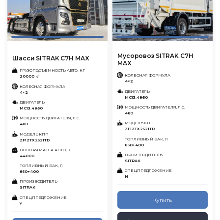
Мусоровоз SITRAK C7H
Шасси SITRAK C7H MAX
MAX
ГРУЗОПОДЪЕМНОСТЬ АВТО, КГ
КОЛЕСНАЯ ФОРМУЛА
20000 кг
4×2
КОЛЕСНАЯ ФОРМУЛА
ДВИГАТЕЛЬ
4×2
MC13.48-50
ДВИГАТЕЛЬ
МОЩНОСТЬ ДВИГАТЕЛЯ, Л.С.
MC13.48-50
480
МОЩНОСТЬ ДВИГАТЕЛЯ, Л.С.
МОДЕЛЬ КПП
480
ZF12TX2621TD
МОДЕЛЬ КПП
ТОПЛИВНЫЙ БАК, Л
ZF12TX2621TD
860+400
ПОЛНАЯ МАССА АВТО, КГ
ПРОИЗВОДИТЕЛЬ
44000
SITRAK
ТОПЛИВНЫЙ БАК, Л
СПЕЦПРЕДЛОЖЕНИЕ
860+400
N
ПРОИЗВОДИТЕЛЬ
SITRAK
СПЕЦПРЕДЛОЖЕНИЕ
Купить
Y