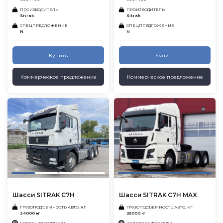
ПРОИЗВОДИТЕЛЬ
ПРОИЗВОДИТЕЛЬ
Sitrak
Sitrak
СПЕЦПРЕДЛОЖЕНИЕ
СПЕЦПРЕДЛОЖЕНИЕ
N
N
Купить
Купить
Коммерческое предложение
Коммерческое предложение
Шасси SITRAK C7H
Шасси SITRAK C7H MAX
ГРУЗОПОДЪЕМНОСТЬ АВТО, КГ
ГРУЗОПОДЪЕМНОСТЬ АВТО, КГ
24000 кг
25000 кг