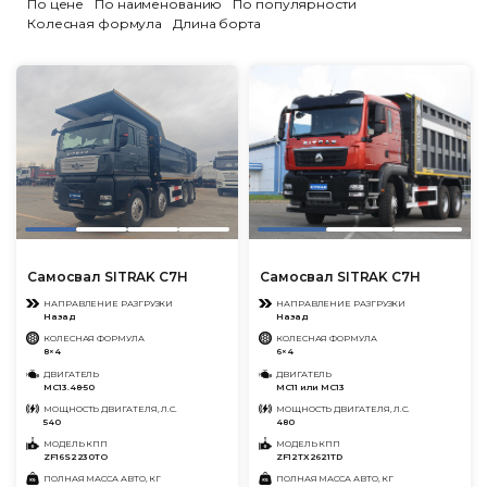
По цене
По наименованию
По популярности
Колесная формула
Длина борта
Самосвал SITRAK C7H
Самосвал SITRAK C7H
НАПРАВЛЕНИЕ РАЗГРУЗКИ
НАПРАВЛЕНИЕ РАЗГРУЗКИ
Назад
Назад
КОЛЕСНАЯ ФОРМУЛА
КОЛЕСНАЯ ФОРМУЛА
8×4
6×4
ДВИГАТЕЛЬ
ДВИГАТЕЛЬ
MC13.48-50
MC11 или MC13
МОЩНОСТЬ ДВИГАТЕЛЯ, Л.С.
МОЩНОСТЬ ДВИГАТЕЛЯ, Л.С.
540
480
МОДЕЛЬ КПП
МОДЕЛЬ КПП
ZF16S2230TO
ZF12TX2621TD
ПОЛНАЯ МАССА АВТО, КГ
ПОЛНАЯ МАССА АВТО, КГ