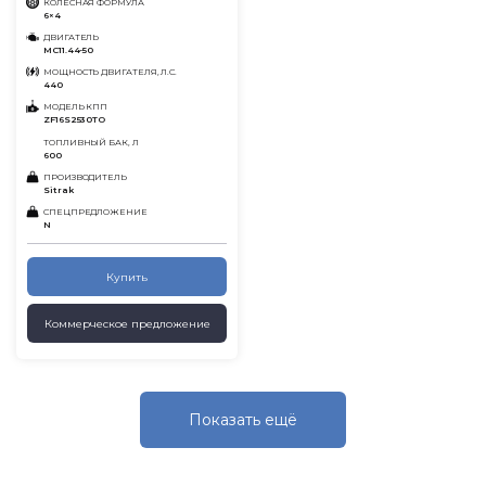
КОЛЕСНАЯ ФОРМУЛА
6×4
ДВИГАТЕЛЬ
MC11.44-50
МОЩНОСТЬ ДВИГАТЕЛЯ, Л.С.
440
МОДЕЛЬ КПП
ZF16S2530TO
ТОПЛИВНЫЙ БАК, Л
600
ПРОИЗВОДИТЕЛЬ
Sitrak
СПЕЦПРЕДЛОЖЕНИЕ
N
Купить
Коммерческое предложение
Показать eщё