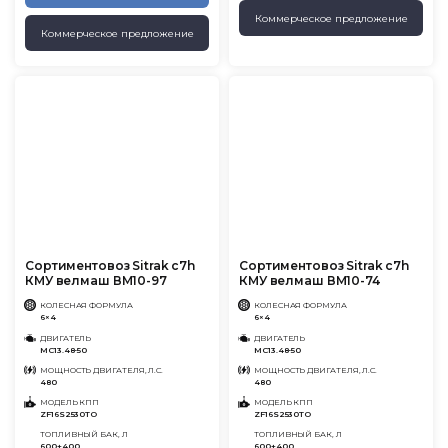
Коммерческое предложение
Коммерческое предложение
Сортиментовоз Sitrak c7h
Сортиментовоз Sitrak c7h
КМУ велмаш ВМ10-97
КМУ велмаш ВМ10-74
КОЛЕСНАЯ ФОРМУЛА
КОЛЕСНАЯ ФОРМУЛА
6×4
6×4
ДВИГАТЕЛЬ
ДВИГАТЕЛЬ
MC13.48-50
MC13.48-50
МОЩНОСТЬ ДВИГАТЕЛЯ, Л.С.
МОЩНОСТЬ ДВИГАТЕЛЯ, Л.С.
480
480
МОДЕЛЬ КПП
МОДЕЛЬ КПП
ZF16S2530TO
ZF16S2530TO
ТОПЛИВНЫЙ БАК, Л
ТОПЛИВНЫЙ БАК, Л
600+400
600+400