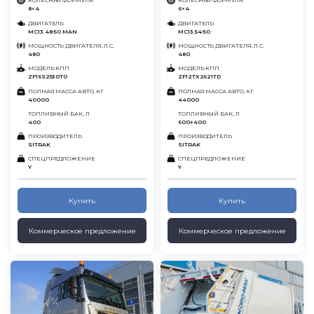
КОЛЕСНАЯ ФОРМУЛА
КОЛЕСНАЯ ФОРМУЛА
8×4
6×4
ДВИГАТЕЛЬ
ДВИГАТЕЛЬ
MC13.48-50 MAN
MC13.54-50
МОЩНОСТЬ ДВИГАТЕЛЯ, Л.С.
МОЩНОСТЬ ДВИГАТЕЛЯ, Л.С.
480
480
МОДЕЛЬ КПП
МОДЕЛЬ КПП
ZF16S2530T0
ZF12TX2621TD
ПОЛНАЯ МАССА АВТО, КГ
ПОЛНАЯ МАССА АВТО, КГ
40000
44000
ТОПЛИВНЫЙ БАК, Л
ТОПЛИВНЫЙ БАК, Л
400
600+400
ПРОИЗВОДИТЕЛЬ
ПРОИЗВОДИТЕЛЬ
SITRAK
SITRAK
СПЕЦПРЕДЛОЖЕНИЕ
СПЕЦПРЕДЛОЖЕНИЕ
Y
Y
Купить
Купить
Коммерческое предложение
Коммерческое предложение